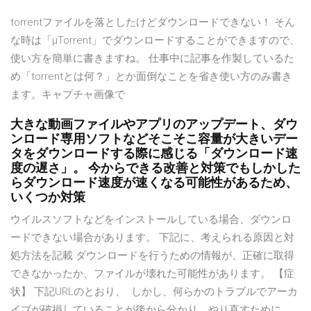
torrentファイルを落としたけどダウンロードできない！ そん
な時は「µTorrent」でダウンロードすることができますので、
使い方を簡単に書きますね。 仕事中に記事を作製しているた
め「torrentとは何？」とか面倒なことを省き使い方のみ書き
ます。キャプチャ画像で
大きな動画ファイルやアプリのアップデート、ダウ
ンロード専用ソフトなどそこそこ容量が大きいデー
タをダウンロードする際に感じる「ダウンロード速
度の遅さ」。 今からできる改善と対策でもしかした
らダウンロード速度が速くなる可能性があるため、
いくつか対策
ウイルスソフトなどをインストールしている場合、ダウンロ
ードできない場合があります。 下記に、考えられる原因と対
処方法を記載 ダウンロードを行うための情報が、正確に取得
できなかったか、ファイルが壊れた可能性があります。 【症
状】 下記URLのとおり、 しかし、何らかのトラブルでアーカ
イブが破損していることが後から分かり、やり直すために