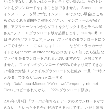
りにも少ない、あるいはシードが全くない場合は、そのトレ
ントをダウンロードをすることはできません。 Speed up ※
インストーラーを開けずにインストールできない場合は こち
ら のよくある質問をご確認ください。 インストールが完了
後、アプリケーションからソフトをクリックするとラベル屋
さん™ソフト10 ダウンロード版が起動します。 2007年8月18
日 その他(ソフトウェア) - torrentファイルのダウンロードにつ
いてですが・・・ こんにちは！ iso huntなどのトラッカーサ
イトからμtorrent や bitcometなどの おそらく知ったら違法な
ファイルをダウンロードされると思いますので、お教えでき
ません。 ファイルのダウンロードが99%で止まり完了できな
い場合の対処. 1.ファイルダウンロードの仕組み. 一旦「一時フ
ォルダ」である C:\Users\<ユーザ名
>\AppData\Local\Microsoft\Windows\Temporary Internet
Files にコピーされてから、「99%ダウンロード済み」
2019年7月4日 「サーバが落ちるとデータのダウンロードがで
きない」といった不具合が解消できるわけです。 ただし違法