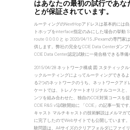
はあなたの最初の試行であなたのc
とが保証されています。
ルーティングのNextHopアドレスは基本的には自身のC 
トホップをinterface指定のみにした場合の挙動 Sta
route 0.0.0.0 と ip 2020/04/15 JPex
供します。弊社の完全なCCIE Data Cent
CCIE Data Center認定試験に一発合格できる準備をすること
2015/04/28 ネットワーク構成 図 スタティッ
ックルーティングによってルーティングできるよ
る2つのネットワークのうち、ネットワークアドレスが
ケートでは、トレノケートオリジナルコースと、シスコ社の『Cis
ンツを組み合わせた、独自のCCIE対策コース
CCIE R&S v5試験開始に 「CCIE」の記事一覧です
キャスト マルチキャストの技術解説はメルマガ
に完了したのでWebサイトでも公開しています。 CCIE 
験問題は、A4サイズのクリアフォルダにファイ