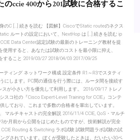
cie 400から201試験に合格するこ
[…] 続きを読む 【図解】CiscoでStatic routeのネクス
tic ルートの設定において、NextHop は […] 続きを読む ip
amの専門家はCCIE Data Center認定試験の最新のトレーニング教材を提
erダンプを使用すると、あなたは試験のコストを最小限に抑え、
 2019/03/27 2018/04/03 2017/09/25
クルーティング ネットワーク構成 設定条件 R1～R3でスタティ
うにします。PC間の通信を行う際には、ルータ間を接続す
小さい方を優先して利用します。 2016/09/17 トレノ
co Expert-Level Training for CCIE』コンテ
を提供しており、これまで多数の合格者を輩出しています。
。 マルチキャストの完全解説 2016/11/4 CCIE, QoS・マルチ
で3か月前から公開をはじめたものですが、技術解説が完全
Routing & Switching ラボ試験 試験問題ラボ試験の試
リングされています。ぼくが受験したときは、だいたい30ペ