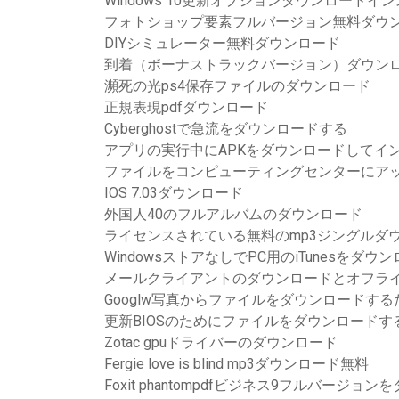
Windows 10更新オプションダウンロードイ
フォトショップ要素フルバージョン無料ダウ
DIYシミュレーター無料ダウンロード
到着（ボーナストラックバージョン）ダウン
瀕死の光ps4保存ファイルのダウンロード
正規表現pdfダウンロード
Cyberghostで急流をダウンロードする
アプリの実行中にAPKをダウンロードしてイ
ファイルをコンピューティングセンターにア
IOS 7.03ダウンロード
外国人40のフルアルバムのダウンロード
ライセンスされている無料のmp3ジングルダ
WindowsストアなしでPC用のiTunesをダウ
メールクライアントのダウンロードとオフラ
Googlw写真からファイルをダウンロードす
更新BIOSのためにファイルをダウンロードす
Zotac gpuドライバーのダウンロード
Fergie love is blind mp3ダウンロード無料
Foxit phantompdfビジネス9フルバージョ