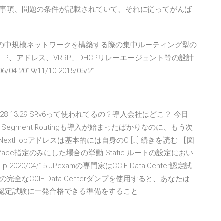
事項、問題の条件が記載されていて、それに従ってがんば
ク入門サイトの中規模ネットワークを構築する際の集中ルーティング型の
TP、アドレス、VRRP、DHCPリレーエージェント等の設計
019/11/10 2015/05/21
/12/28 13:29 SRv6って使われてるの？導入会社はどこ？ 今日
gment Routingも導入が始まったばかりなのに、もう次
のNextHopアドレスは基本的には自身のC […] 続きを読む 【図
nterface指定のみにした場合の挙動 Static ルートの設定におい
と ip 2020/04/15 JPexamの専門家はCCIE Data Center認定試
なCCIE Data Centerダンプを使用すると、あなたは
nter認定試験に一発合格できる準備をすること