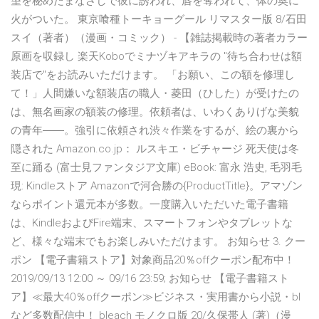
望を秘めたまなざしで彼に誘われ、唇を奪われて、体の奥に
火がついた。 東京喰種トーキョーグール リマスター版 8/石田
スイ（著者）（漫画・コミック） - 【雑誌掲載時の著者カラー
原画を収録し 楽天Koboでミナヅキアキラの "待ち合わせは額
装店で"をお読みいただけます。 「お願い、この額を修理し
て！」人間嫌いな額装店の職人・菱田（ひした）が受けたの
は、無名画家の額装の修理。依頼者は、いわくありげな美貌
の青年――。強引に依頼され渋々作業をするが、絵の裏から
隠された Amazon.co.jp： ルスキエ・ビチャージ 死天使は冬
至に踊る (富士見ファンタジア文庫) eBook: 富永 浩史, 毛羽毛
現: Kindleストア Amazonで河合勝の{ProductTitle}。アマゾン
ならポイント還元本が多数。一度購入いただいた電子書籍
は、KindleおよびFire端末、スマートフォンやタブレットな
ど、様々な端末でもお楽しみいただけます。 お知らせ 3. クー
ポン 【電子書籍ストア】対象商品20％offクーポン配布中！
2019/09/13 12:00 ～ 09/16 23:59; お知らせ 【電子書籍スト
ア】≪最大40％offクーポン≫ビジネス・実用書から小説・bl
など多数配信中！ bleach モノクロ版 20/久保帯人 (著)（漫