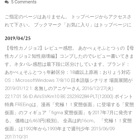
5 Comments
ご指定のページはありません。 トップページからアクセスさ
れて下さい。 ブックマーク「お気に入り」はトップページに
2019/04/25
【母性カノジョ2】レビュー感想。 あかべぇそふとつぅの【母
性カノジョ2 知性崩壊編】コンプしたのでレビュー書いてきま
す。ネタバレ感想は最下段に区分けしています。ブランド：
あかべぇそふとつぅ年齢区分：18歳以上原画：おりょう対応
OS：MicrosoftWindows 7/8/10 日本語版シナリオ 場面展開が
2019/01/12 1: 名無しのアニゲーさん 2016/12/27(火)
22:17:01.56 ID:AVsSVKm10 BE:232392284-PLT(12000) ポイント
特典 FREEingは、漫画「究極！！変態仮面」に登場する「変態
仮面」のフィギュア「figma 変態仮面」を2017年7月に発売す
る。 価格は6,463円(税別)。 全高は約16cm。 「究極！！変態
仮面」は1992年から1993年まで週刊少年 2015/06/09
2017/10/31