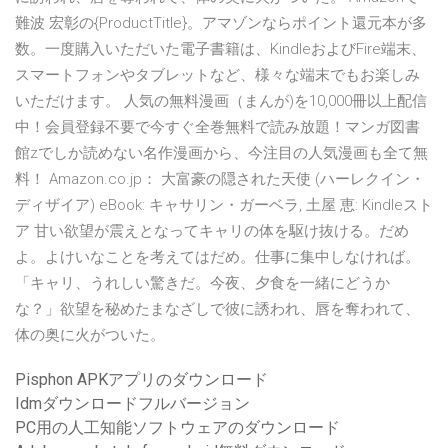
難波 宏彰の{ProductTitle}。アマゾンならポイント還元本が多
数。一度購入いただいた電子書籍は、KindleおよびFire端末、
スマートフォンやタブレットなど、様々な端末でもお楽しみ
いただけます。 人気の無料漫画（まんが)を10,000冊以上配信
中！会員登録不要で今すぐ全巻無料で読み放題！マンガ図書
館zでしか読めない名作漫画から、今注目の人気漫画も全て無
料！ Amazon.co.jp： 大富豪の隠された天使 (ハーレクイン・
ディザイア) eBook: キャサリン・ガーベラ, 土屋 恵: Kindleスト
ア 甘い欲望が震えとなってキャリの体を駆け抜ける。だめ
よ。よけいなことを考えてはだめ。仕事に集中しなければ。
「キャリ、うれしい驚きだ。今夜、夕食を一緒にどうか
な？」欲望を秘めたまなざしで彼に誘われ、唇を奪われて、
体の奥に火がついた。
Pisphon APKアプリのダウンロード
Idmダウンロードフルバージョン
PC用の人工知能ソフトウェアのダウンロード