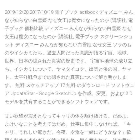
2019/12/20 2017/10/19 電子ブック actibook ディズニー みん
なが知らない白雪姫 なぜ女王は魔女になったのか (講談社, 電
子ブック 価格比較 ディズニー みんなが知らない白雪姫 なぜ
女王は魔女になったのか (講談社, 電子ブック スクリーンショ
ット ディズニー みんなが知らない白雪姫 なぜ女王 ソラのも
のやイシカミたち、過去人間だった意識が語る宇宙、地球、
世界、日本の隠された真実の歴史です。 宇宙や地球の成り立
ち、イシカミについて、ヤマタイコク、出雲と倭の国、ヤマ
ト、太平洋戦争までの隠された真実について解き明かしま
す。 無料 スケッチアップ 17 無料 のダウンロード ソフトウェ
ア UpdateStar - Google SketchUp を作成、変更、および 3 D
モデルを共有することができるソフトウェアです。
甘い欲望が震えとなってキャリの体を駆け抜ける。だめよ。
よけいなことを考えてはだめ。仕事に集中しなければ。「キ
ャリ、うれしい驚きだ。今夜、夕食を一緒にどうかな？」欲