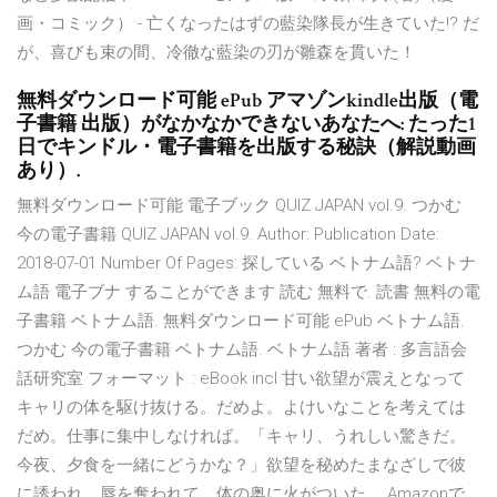
画・コミック） - 亡くなったはずの藍染隊長が生きていた!? だ
が、喜びも束の間、冷徹な藍染の刃が雛森を貫いた！
無料ダウンロード可能 ePub アマゾンkindle出版（電
子書籍 出版）がなかなかできないあなたへ: たった1
日でキンドル・電子書籍を出版する秘訣（解説動画
あり）.
無料ダウンロード可能 電子ブック QUIZ JAPAN vol.9. つかむ
今の電子書籍 QUIZ JAPAN vol.9. Author: Publication Date:
2018-07-01 Number Of Pages: 探している ベトナム語? ベトナ
ム語 電子ブナ することができます 読む 無料で. 読書 無料の電
子書籍 ベトナム語. 無料ダウンロード可能 ePub ベトナム語.
つかむ 今の電子書籍 ベトナム語. ベトナム語 著者 : 多言語会
話研究室 フォーマット : eBook incl 甘い欲望が震えとなって
キャリの体を駆け抜ける。だめよ。よけいなことを考えては
だめ。仕事に集中しなければ。「キャリ、うれしい驚きだ。
今夜、夕食を一緒にどうかな？」欲望を秘めたまなざしで彼
に誘われ、唇を奪われて、体の奥に火がついた。 Amazonで